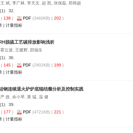
王 斌, 李广林, 李天文, 赵 凯, 张保磊, 郑韩超
(1): 32.
(
138
)
PDF
(3460KB) (
202
)
章
|
计量指标
RH脱硫工艺碳排放影响浅析
 霍云波, 王建辉, 邵福生
(1): 36.
(
145
)
PDF
(2902KB) (
199
)
章
|
计量指标
硅钢连续退火炉炉底辊结瘤分析及控制实践
严 政, 余小琴, 黄 猛, 温 健
(1): 39.
(
177
)
PDF
(4721KB) (
221
)
章
|
计量指标