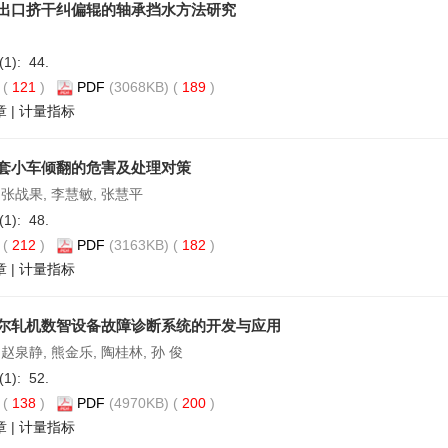
出口挤干纠偏辊的轴承挡水方法研究
(1): 44.
(
121
)
PDF
(3068KB) (
189
)
章
|
计量指标
套小车倾翻的危害及处理对策
 张战果, 李慧敏, 张慧平
(1): 48.
(
212
)
PDF
(3163KB) (
182
)
章
|
计量指标
尔轧机数智设备故障诊断系统的开发与应用
 赵泉静, 熊金乐, 陶桂林, 孙 俊
(1): 52.
(
138
)
PDF
(4970KB) (
200
)
章
|
计量指标