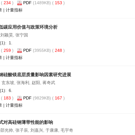
(
234
)
PDF
(1489KB) (
153
)
章
|
计量指标
低碳应用价值与政策环境分析
 刘颖昊, 张宁国
(1): 1.
(
259
)
PDF
(3955KB) (
248
)
章
|
计量指标
钢硅酸镁底层质量影响因素研究进展
, 玄东坡, 张海利, 赵阳, 蒋奇武
(1): 6.
(
183
)
PDF
(9829KB) (
167
)
章
|
计量指标
式对高硅钢薄带性能的影响
 邵光帅, 张子辰, 刘嘉兴, 于康康, 毛宇奇