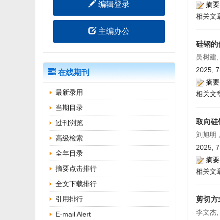
编辑登录
摘要
相关文
主编办公
硅钢的
吴树建,
2025, 7
在线期刊
摘要
最新录用
相关文
当期目录
取向硅
过刊浏览
刘旭明 
高级检索
2025, 7
全年目录
摘要
摘要点击排行
相关文
全文下载排行
引用排行
剪切方
李文杰,
E-mail Alert