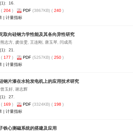
(1): 16.
(
204
)
PDF
(3867KB) (
240
)
章
|
计量指标
无取向硅钢力学性能及其各向异性研究
 熊志方, 虞佳雯, 王连刚, 唐玉琴, 闫成亮
(1): 21.
(
177
)
PDF
(5257KB) (
250
)
章
|
计量指标
硅钢片漆在水轮发电机上的应用技术研究
 曾玉好, 谢志辉
(1): 27.
(
169
)
PDF
(3324KB) (
198
)
章
|
计量指标
子铁心测磁系统的搭建及应用