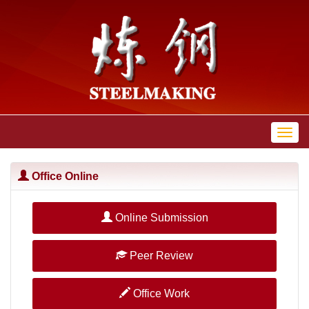
Toggl
navig
Office Online
Online Submission
Peer Review
Office Work