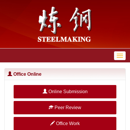
Toggl
navig
Office Online
Online Submission
Peer Review
Office Work