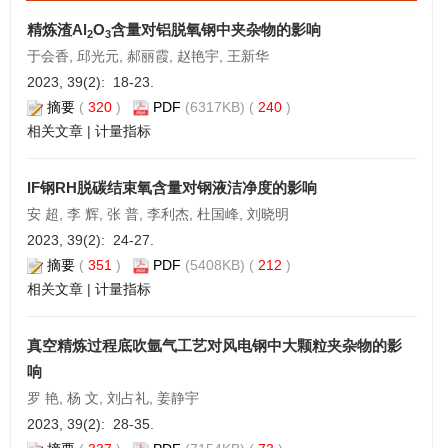
精炼渣Al
O
含量对铝脱氧钢中夹杂物的影响
2
3
于会香, 邱光元, 郝丽霞, 赵艳宇, 王新华
2023, 39(2): 18-23.
摘要
(
320
)
PDF
(6317KB) (
240
)
相关文章
|
计量指标
IF钢RH脱碳结束氧含量对钢液洁净度的影响
安 超, 李 辉, 张 普, 李利杰, 杜国峰, 刘晓明
2023, 39(2): 24-27.
摘要
(
351
)
PDF
(5408KB) (
212
)
相关文章
|
计量指标
真空精炼过程底吹氩气工艺对风电钢中大颗粒夹杂物的影
响
罗 艳, 杨 文, 刘占礼, 姜静宇
2023, 39(2): 28-35.