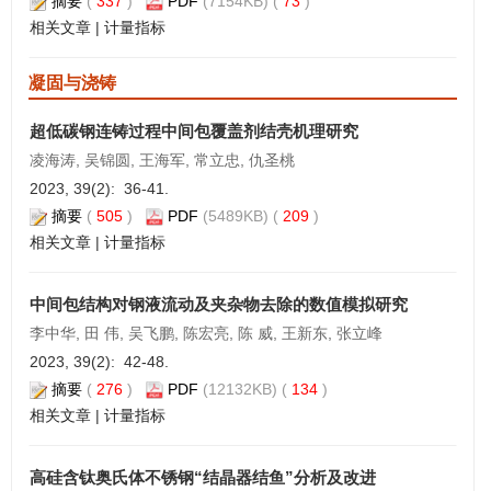
摘要
(
337
)
PDF
(7154KB) (
73
)
相关文章
|
计量指标
凝固与浇铸
超低碳钢连铸过程中间包覆盖剂结壳机理研究
凌海涛, 吴锦圆, 王海军, 常立忠, 仇圣桃
2023, 39(2): 36-41.
摘要
(
505
)
PDF
(5489KB) (
209
)
相关文章
|
计量指标
中间包结构对钢液流动及夹杂物去除的数值模拟研究
李中华, 田 伟, 吴飞鹏, 陈宏亮, 陈 威, 王新东, 张立峰
2023, 39(2): 42-48.
摘要
(
276
)
PDF
(12132KB) (
134
)
相关文章
|
计量指标
高硅含钛奥氏体不锈钢“结晶器结鱼”分析及改进