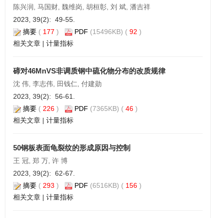
陈兴润, 马国财, 魏维岗, 胡桓彰, 刘 斌, 潘吉祥
2023, 39(2): 49-55.
摘要
(
177
)
PDF
(15496KB) (
92
)
相关文章
|
计量指标
碲对46MnVS非调质钢中硫化物分布的改质规律
沈 伟, 李志伟, 田钱仁, 付建勋
2023, 39(2): 56-61.
摘要
(
226
)
PDF
(7365KB) (
46
)
相关文章
|
计量指标
50钢板表面龟裂纹的形成原因与控制
王 冠, 郑 万, 许 博
2023, 39(2): 62-67.
摘要
(
293
)
PDF
(6516KB) (
156
)
相关文章
|
计量指标