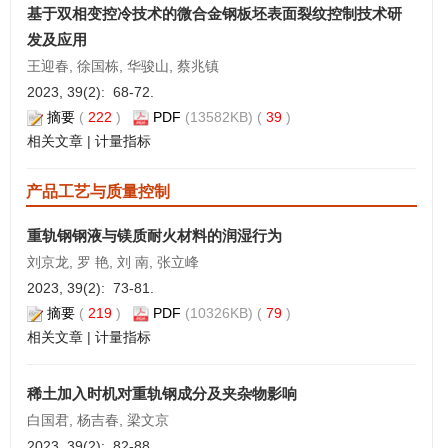
基于双相变控冷技术的微合金钢板坯表面裂纹控制技术研
发及应用
王迎春, 徐国栋, 华骏山, 蔡兆镇
2023, 39(2): 68-72.
摘要
(
222
)
PDF
(13582KB) (
39
)
相关文章
|
计量指标
产品工艺与质量控制
重轨钢钢液与镁质耐火材料的润湿行为
刘京龙, 罗 艳, 刘 南, 张立峰
2023, 39(2): 73-81.
摘要
(
219
)
PDF
(10326KB) (
79
)
相关文章
|
计量指标
稀土加入时机对重轨钢成分及夹杂物影响
白国君, 杨吉春, 梁文京
2023, 39(2): 82-88.