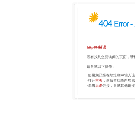
http404错误
没有找到您要访问的页面，请检
请尝试以下操作：
·如果您已经在地址栏中输入
·打开
主页
，然后查找指向您感
·单击
后退
链接，尝试其他链接