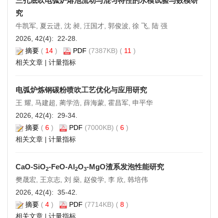
三孔底吹电弧炉熔池流动与混匀特性的水模试验与数模研
究
牛凯军, 夏云进, 沈 昶, 汪国才, 郭俊波, 徐 飞, 陆 强
2026, 42(4): 22-28.
摘要
(
14
)
PDF
(7387KB) (
11
)
相关文章
|
计量指标
电弧炉炼钢碳粉喷吹工艺优化与应用研究
王 耀, 马建超, 蔺学浩, 薛海蒙, 霍昌军, 申平华
2026, 42(4): 29-34.
摘要
(
6
)
PDF
(7000KB) (
6
)
相关文章
|
计量指标
CaO-SiO
-FeO-Al
O
-MgO渣系发泡性能研究
2
2
3
樊晟宏, 王京志, 刘 燊, 赵俊学, 李 欣, 韩培伟
2026, 42(4): 35-42.
摘要
(
4
)
PDF
(7714KB) (
8
)
相关文章
|
计量指标