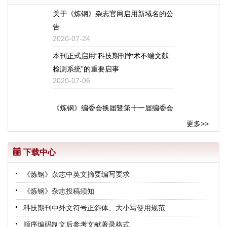
关于《炼钢》杂志官网启用新域名的公
告
2020-07-24
本刊正式启用“科技期刊学术不端文献
检测系统”的重要启事
2020-07-06
《炼钢》编委会换届暨第十一届编委会
成立会议顺利召开
更多>>
2025-11-28
喜讯！《炼钢》期刊首次入选CSCD数
下载中心
据库
2025-08-14
《炼钢》杂志中英文摘要编写要求
《炼钢》期刊连续10次入编《中文核心
《炼钢》杂志投稿须知
期刊要目总览》
科技期刊中外文符号正斜体、大小写使用规范
2023-12-29
顺序编码制文后参考文献著录格式