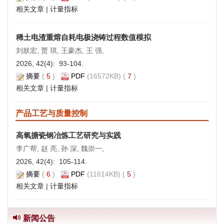
相关文章
|
计量指标
稀土电渣重熔自耗电极浇铸过程数值模拟
刘朕宏, 贾 琪, 王豪杰, 王 强,
2026, 42(4): 93-104.
摘要
(
5
)
PDF
(16572KB) (
7
)
相关文章
|
计量指标
《炼钢》编委会换届暨第十一届编委会
产品工艺与质量控制
成立会议顺利召开
2025-11-28
高氧搪瓷钢冶炼工艺研究与实践
李广帮, 赵 亮, 孙 深, 魏崇一,
喜讯！《炼钢》期刊首次入选CSCD数
2026, 42(4): 105-114.
据库
摘要
(
6
)
2025-08-14
PDF
(11614KB) (
5
)
相关文章
|
计量指标
《炼钢》期刊连续10次入编《中文核心
期刊要目总览》
2023-12-29
新闻公告