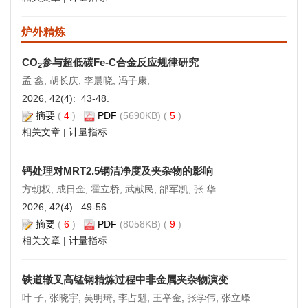
炉外精炼
CO
参与超低碳Fe-C合金反应规律研究
2
孟 鑫, 胡长庆, 李晨晓, 冯子康,
2026, 42(4): 43-48.
摘要
(
4
)
PDF
(5690KB) (
5
)
相关文章
|
计量指标
钙处理对MRT2.5钢洁净度及夹杂物的影响
方朝权, 成日金, 霍立桥, 武献民, 邰军凯, 张 华
2026, 42(4): 49-56.
摘要
(
6
)
PDF
(8058KB) (
9
)
相关文章
|
计量指标
铁道辙叉高锰钢精炼过程中非金属夹杂物演变
叶 子, 张晓宇, 吴明琦, 李占魁, 王举金, 张学伟, 张立峰