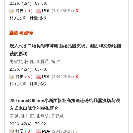
2026, 42(4): 57-68.
摘要
(
9
)
PDF
(19188KB) (
6
)
相关文章
|
计量指标
凝固与浇铸
浸入式水口结构对窄薄断面结晶器流场、凝固和夹杂物捕
获的影响
史智文, 杨 健, 李贇通, 简 洋
2026, 42(4): 69-78.
摘要
(
5
)
PDF
(13842KB) (
8
)
相关文章
|
计量指标
200 mm×800 mm小断面板坯高拉速连铸结晶器流场与浸
入式水口优化的模拟研究
吴 迪, 张佳正, 张炯明, 尹延斌
2026, 42(4): 79-92.
摘要
(
3
)
PDF
(20492KB) (
7
)