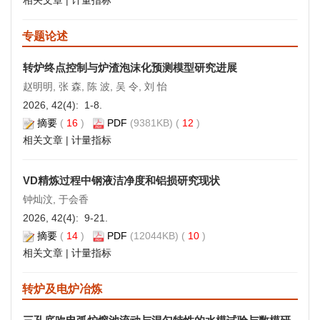
相关文章
|
计量指标
专题论述
转炉终点控制与炉渣泡沫化预测模型研究进展
赵明明, 张 森, 陈 波, 吴 令, 刘 怡
2026, 42(4): 1-8.
摘要
(
16
)
PDF
(9381KB) (
12
)
相关文章
|
计量指标
VD精炼过程中钢液洁净度和铝损研究现状
钟灿汶, 于会香
2026, 42(4): 9-21.
摘要
(
14
)
PDF
(12044KB) (
10
)
相关文章
|
计量指标
转炉及电炉冶炼